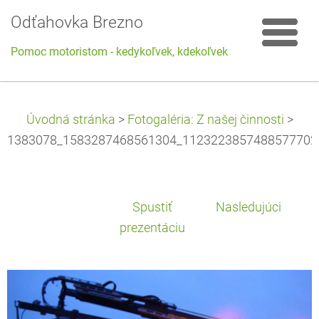
Odťahovka Brezno
Pomoc motoristom - kedykoľvek, kdekoľvek
Úvodná stránka
>
Fotogaléria: Z našej činnosti
>
1383078_1583287468561304_1123223857488577702_
Spustiť
Nasledujúci
prezentáciu